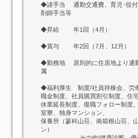
◆諸手当 通勤交通費、育児･役付
剤師手当等
◆昇給 年1回（4月）
◆賞与 年2回（7月、12月）
◆勤務地 原則的に住居地より通
属
◆福利厚生 制度/社員持株会、労
職金制度、社員購買割引制度、住
休業延長制度、復職フォロー制度
室寮、独身マンション、
保養所（蓼科山荘、南箱根山荘、
ン）
その他/健康診断、優秀販