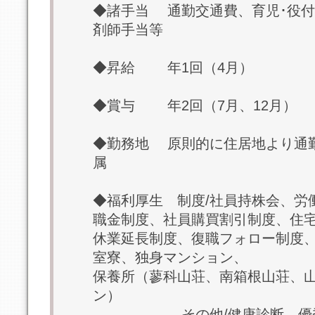
◆諸手当 通勤交通費、育児･役付
剤師手当等
◆昇給 年1回（4月）
◆賞与 年2回（7月、12月）
◆勤務地 原則的に住居地より通
属
◆福利厚生 制度/社員持株会、労
職金制度、社員購買割引制度、住
休業延長制度、復職フォロー制度
室寮、独身マンション、
保養所（蓼科山荘、南箱根山荘、
ン）
その他/健康診断、優秀販