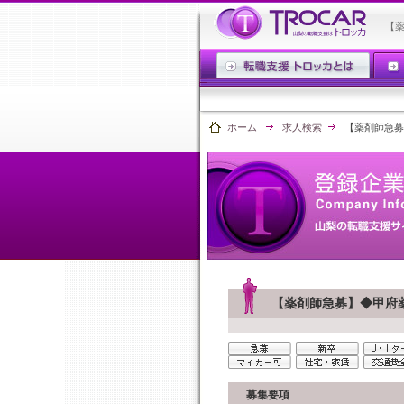
【
ホーム
求人検索
【薬剤師急募
【薬剤師急募】◆甲府
募集要項