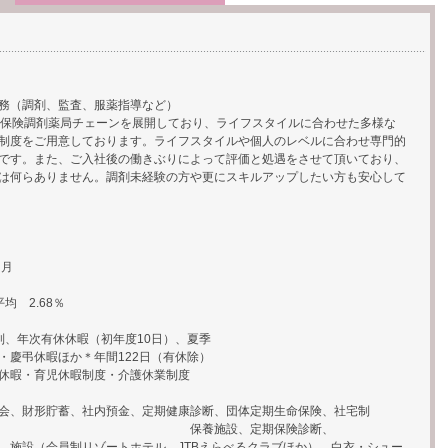
務（調剤、監査、服薬指導など）
で保険調剤薬局チェーンを展開しており、ライフスタイルに合わせた多様な
制度をご用意しております。ライフスタイルや個人のレベルに合わせ専門的
です。また、ご入社後の働きぶりによって評価と処遇をさせて頂いており、
は何らありません。調剤未経験の方や更にスキルアップしたい方も安心して
円
ヶ月
均 2.68％
制、年次有休休暇（初年度10日）、夏季
暇ほか＊年間122日（有休除）
児休暇制度・介護休業制度
会、財形貯蓄、社内預金、定期健康診断、団体定期生命保険、社宅制
養施設、定期保険診断、
ートホテル、JTBえらべるクラブほか）、白衣・シュー