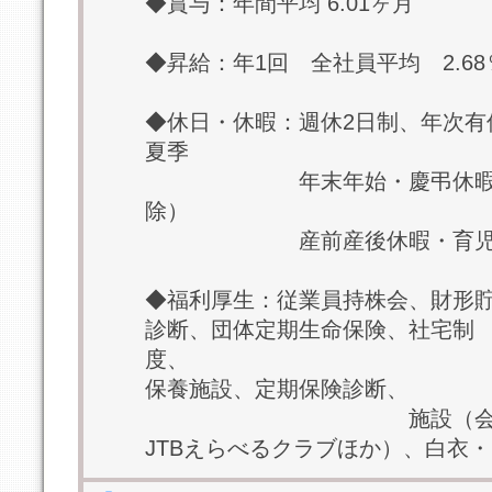
◆賞与：年間平均 6.01ヶ月
◆昇給：年1回 全社員平均 2.68
◆休日・休暇：週休2日制、年次有
夏季
年末年始・慶弔休暇ほか＊
除）
産前産後休暇・育児休暇
◆福利厚生：従業員持株会、財形
診断、団体定期生命保険、社宅制
度
保養施設、定期保険診断、
施設（会員制リゾ
JTBえらべるクラブほか）、白衣