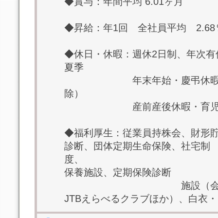
◆賞与：年間平均 6.01ヶ月
◆昇給：年1回 全社員平均 2.68
◆休日・休暇：週休2日制、年次有
夏季
年末年始・慶弔休暇ほか＊
除）
産前産後休暇・育児休暇
◆福利厚生：従業員持株会、財形
診断、団体定期生命保険、社宅制
度
保養施設、定期保険診断
施設（会員制リゾ
JTBえらべるクラブほか）、白衣